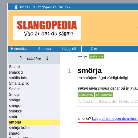
Hemsidan
Slumpa
Lägg till
Om
smörja:
fjäskande
bläddra!
Smäck
smörja
1
smäckig
smälla bås
en smörja=något väldigt dåligt
Smälta Zink
Vilken jävla smörja det är på tv ikväll
Smäsh
Smög
Substantiv
lite gammalt
smöga
Av
Anna-Lena Eriksson
den 22 februari 2
smöget
smökke
smör
smörja
?
Lägg till din egen definition
smörja
smörja kråset
snaadi