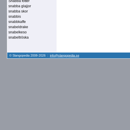
Snabba fötter
snabba glajjor
snabba skor
snabbis
snabbkaffe
snabeldrake
snabelkeso
snabeltröska
© Slangopedia 2008-2026 :
info@slangopedia.se