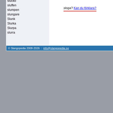
slucko
sluffen
sloga
?
Kan du förklara?
slumpen
slungare
Slunk
Slurka
Slurpa
slurra
© Slangopedia 2008-2026 :
info@slangopedia.se