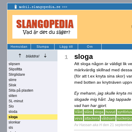
Hemsidan
Slumpa
Lägg till
Om
sloga
1
bläddra!
Att sloga någon är väldigt lik v
slipsen
Slipsfitta
märkvärdig skillnad med dessa 
Slirglidare
(för att t.ex knyta sina skor) v
slirre
med botten av knytnäven uppr
Slisk
Slita på plasten
Ey mehann, jag skulle knyta mi
sliten
slogade mig hårt. Jag tappade
SL-minut
vad han har gjort.
Slo
sloda
Våld
slåss
sloga
huvud
synförlus
sloga
veva
attackera
våldsam
suckerpu
slonkar
Av
Hassan aka H
den 21 septembe
sls