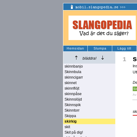
Hemsidan
Slumpa
Lägg till
s
1
bläddra!
In
skinnbanjo
Skinnbula
Ut
skinncigarr
De
skinnet
skinnflöjt
Sm
skinnpåse
A
Skinnslöjd
Skinnspik
Skinntorr
sk
Skippa
skirkig
skit
Skit på dig!