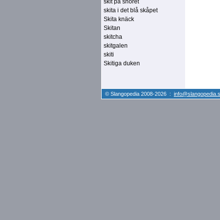
skit på snöret
skita i det blå skåpet
Skita knäck
Skitan
skitcha
skitgalen
skiti
Skitiga duken
© Slangopedia 2008-2026 :
info@slangopedia.