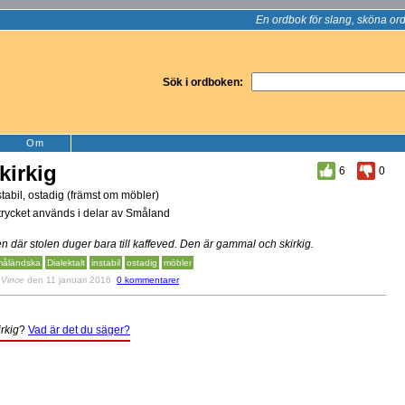
En ordbok för slang, sköna ord
Sök i ordboken:
Om
kirkig
6
0
stabil, ostadig (främst om möbler)
trycket används i delar av Småland
n där stolen duger bara till kaffeved. Den är gammal och skirkig.
åländska
Dialektalt
instabil
ostadig
möbler
v
Vince
den 11 januari 2016
0 kommentarer
irkig
?
Vad är det du säger?