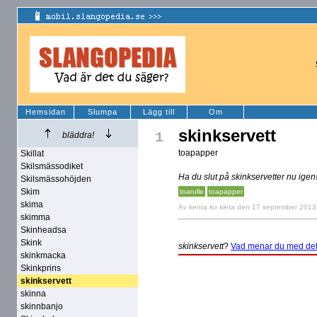
Hemsidan
Slumpa
Lägg till
Om
skinkservett
1
bläddra!
toapapper
Skillat
Skilsmässodiket
Ha du slut på skinkservetter nu igen
Skilsmässohöjden
Skim
toarulle
toapapper
skima
Av
kenta ko kleta
den 17 september 2013
skimma
Skinheadsa
Skink
skinkservett
?
Vad menar du med de
skinkmacka
Skinkprins
skinkservett
skinna
skinnbanjo