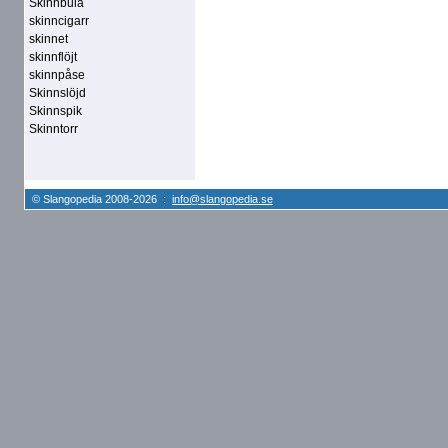
Skinnbula
skinncigarr
skinnet
skinnflöjt
skinnpåse
Skinnslöjd
Skinnspik
Skinntorr
© Slangopedia 2008-2026 :
info@slangopedia.se