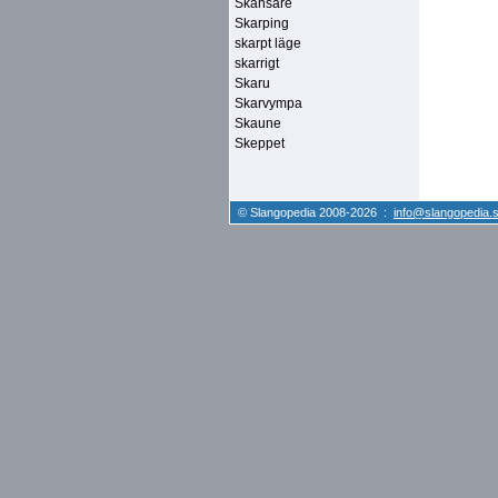
Skansare
Skarping
skarpt läge
skarrigt
Skaru
Skarvympa
Skaune
Skeppet
© Slangopedia 2008-2026 :
info@slangopedia.