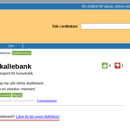
En ordbok för slang, sköna ord
Sök i ordboken:
Om
allebank:
Spritinfluensa
kallebank
4
1
angord för huvudvärk.
ag har sån himla skallebank...
a en alvedon, mannen!
vudvärk
Migrän
v
yussi
den 10 januari 2013
0 kommentarer
allebank
?
Lägg till din egen definition!