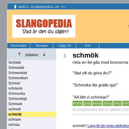
Hemsidan
Slumpa
Lägg till
Om
schmök
1
bläddra!
röka en fet gås med brorsorna
Schlääk
Schmaddi
"Vad vill du göra ikv?"
Schmenkad
Schmonkian
Schmul
"Schmöka lite grälle typ!"
schmunk
Schmunka
"AA lätt vi schmöar!"
Schmunkigt
knark
gräs
weed
slang
röka
HA
Schmurk
schmutt
Av
kingWeed69
den 27 oktober 20
schmök
schnare
schnau
schmök
?
Lägg till din egen definitio