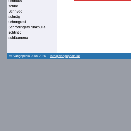
schnaus
schne
Schnygg
schnäg
schongrost
Schrödingers runkbulle
schtintig
schtåamena
© Slangopedia 2008-2026 :
info@slangopedia.se