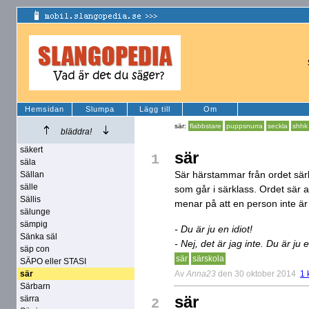
Hemsidan
Slumpa
Lägg till
Om
sär:
flabbstare
puppsnurra
seckla
shhk
bläddra!
säkert
sär
1
säla
Sär härstammar från ordet särba
Sällan
sälle
som går i särklass. Ordet sär 
Sällis
menar på att en person inte är
sälunge
sämpig
- Du är ju en idiot!
Sänka säl
- Nej, det är jag inte. Du är ju e
säp con
sär
särskola
SÄPO eller STASI
Av
Anna23
den 30 oktober 2014
1 
sär
Särbarn
sär
särra
2