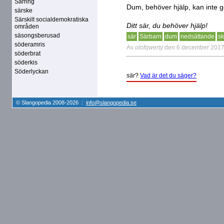
Särring
Dum, behöver hjälp, kan inte 
särske
Särskilt socialdemokratiska
Ditt sär, du behöver hjälp!
områden
säsongsberusad
sär
Särbarn
dum
nedsättande
sk
söderamris
Av
olofqwerty
den 6 december 201
söderbrat
söderkis
Söderlyckan
sär
?
Vad är det du säger?
© Slangopedia 2008-2026 :
info@slangopedia.se