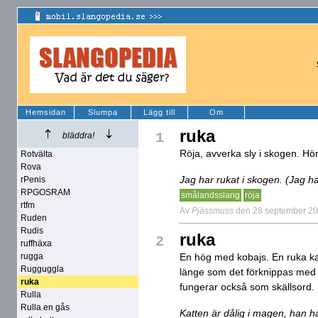
Hemsidan
Slumpa
Lägg till
Om
ruka
1
bläddra!
Röja, avverka sly i skogen. Hö
Rotvälta
Rova
Jag har rukat i skogen. (Jag har
rPenis
RPGOSRAM
smålandsslang
röja
rtfm
Av
Pjässmuss
den 28 september 2
Ruden
Rudis
ruka
2
ruffhäxa
rugga
En hög med kobajs. En ruka ka
Rugguggla
länge som det förknippas med 
ruka
fungerar också som skällsord.
Rulla
Rulla en gås
Katten är dålig i magen, han har