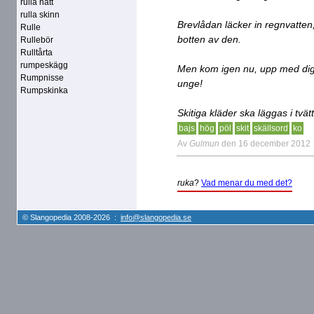
rulla hatt
rulla skinn
Brevlådan läcker in regnvatten
Rulle
botten av den.
Rullebör
Rulltårta
rumpeskägg
Men kom igen nu, upp med dig!
Rumpnisse
unge!
Rumpskinka
Skitiga kläder ska läggas i tvä
bajs
hög
pöl
skit
skällsord
ko
Av
Gulmun
den 16 december 2012
ruka
?
Vad menar du med det?
© Slangopedia 2008-2026 :
info@slangopedia.se