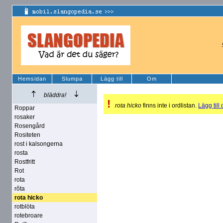
Hemsidan
Slumpa
Lägg till
Om
bläddra!
!
rota hicko
finns inte i ordlistan.
Lägg till 
Roppar
rosaker
Rosengård
Rositeten
rost i kalsongerna
rosta
Rostfritt
Rot
rota
rôta
rota hicko
rotblöta
rotebroare