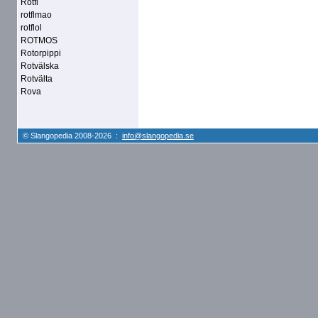
Rotfl
rotflmao
rotflol
ROTMOS
Rotorpippi
Rotvälska
Rotvälta
Rova
© Slangopedia 2008-2026 :
info@slangopedia.se