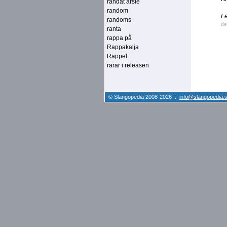
randat arsle
random
Le
randoms
de
ranta
rappa på
Rappakalja
Rappel
rarar i releasen
© Slangopedia 2008-2026 :
info@slangopedia.