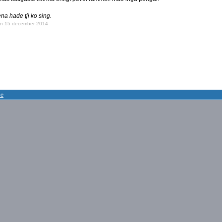
na hade tji ko sing.
n 15 december 2014
se