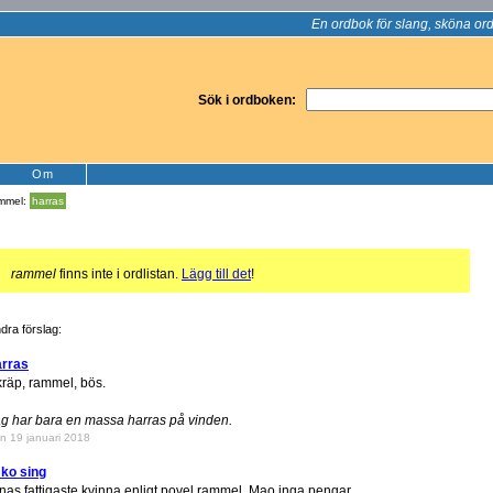
En ordbok för slang, sköna ord
Sök i ordboken:
Om
mmel:
harras
!
rammel
finns inte i ordlistan.
Lägg till det
!
dra förslag:
arras
räp, rammel, bös.
g har bara en massa harras på vinden.
n 19 januari 2018
i ko sing
nas fattigaste kvinna enligt povel rammel. Mao inga pengar.