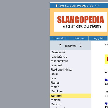
Hemsidan
Slumpa
Lägg till
ra
bläddra!
Raketarsle
raketbränsle
raketforskare
raketskit
Rakt upp i klykan
An
Ralle
ram
h
Rama
Sk
rambo
Ramlösa
Ja
rammel
de
ramsne
tj
Rancor
Ki