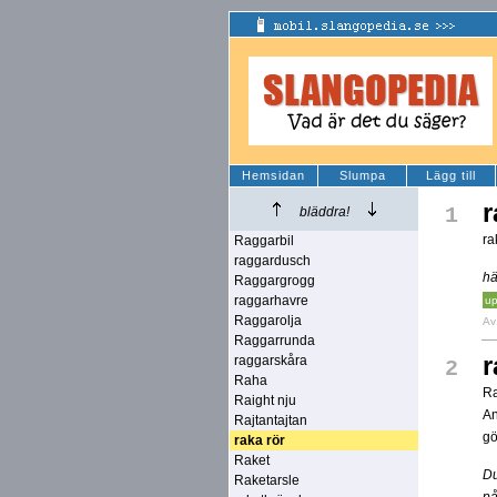
Hemsidan
Slumpa
Lägg till
r
1
bläddra!
ra
Raggarbil
raggardusch
hä
Raggargrogg
raggarhavre
up
Raggarolja
A
Raggarrunda
r
raggarskåra
2
Raha
Ra
Raight nju
An
Rajtantajtan
gö
raka rör
Raket
Du
Raketarsle