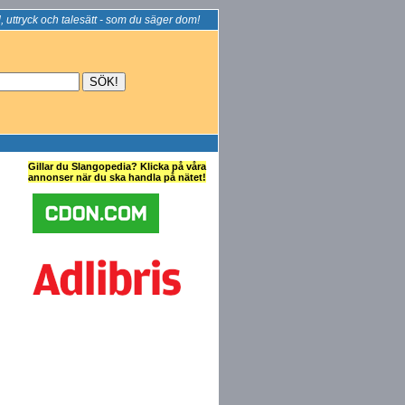
, uttryck och talesätt - som du säger dom!
Gillar du Slangopedia? Klicka på våra
annonser när du ska handla på nätet!