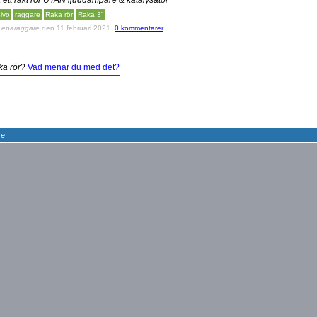
 ett rakt rör UTAN ljuddämpare & katalysator
lvo
raggare
Raka rör
Raka 3"
v
eparaggare
den 11 februari 2021
0 kommentarer
ka rör
?
Vad menar du med det?
se