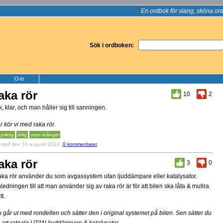
En ordbok för slang, sköna ord
Sök i ordboken:
Om
aka rör
10
2
k, klar, och man håller sig till sanningen.
r kör vi med raka rör.
priktig
ärlig
utan krångel
v
mpll
den 10 augusti 2012
0 kommentarer
aka rör
3
0
ka rör använder du som avgassystem utan ljuddämpare eller katalysator.
ledningen till att man använder sig av raka rör är för att bilen ska låta & mullra
tt.
 går ut med rondellen och sätter den i original systemet på bilen. Sen sätter du