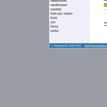
på
raketbränsle
raketforskare
Vo
raketskit
A
Rakt upp i klykan
Ralle
ram
ra
Rama
rambo
© Slangopedia 2008-2026 :
info@slangopedia.