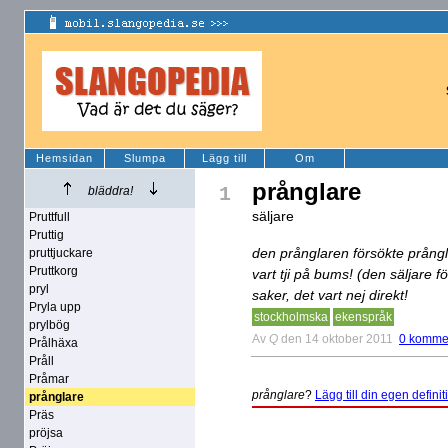
Hemsidan
Slumpa
Lägg till
Om
prånglare
1
bläddra!
säljare
Pruttfull
Pruttig
den prånglaren försökte prång
pruttjuckare
Pruttkorg
vart tji på bums! (den säljare 
pryl
saker, det vart nej direkt!
Pryla upp
stockholmska
ekenspråk
prylbög
Av
Q
den 14 oktober 2011
0 komme
Prålhäxa
Pråll
Pråmar
prånglare
?
Lägg till din egen definit
prånglare
Präs
pröjsa