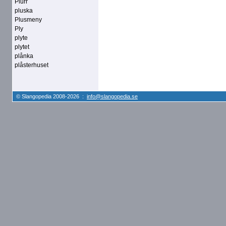
Plurr
pluska
Plusmeny
Ply
plyte
plytet
plånka
plåsterhuset
© Slangopedia 2008-2026 :
info@slangopedia.se