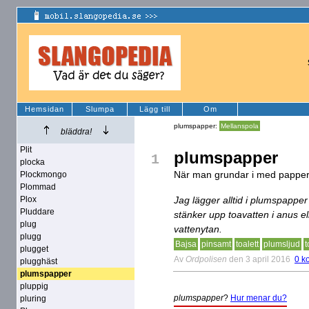
Hemsidan
Slumpa
Lägg till
Om
plumspapper:
Mellanspola
bläddra!
Plit
plumspapper
1
plocka
När man grundar i med papper 
Plockmongo
Plommad
Plox
Jag lägger alltid i plumspapper 
Pluddare
stänker upp toavatten i anus el
plug
vattenytan.
plugg
Bajsa
pinsamt
toalett
plumsljud
t
plugget
Av
Ordpolisen
den 3 april 2016
0 k
plugghäst
plumspapper
pluppig
plumspapper
?
Hur menar du?
pluring