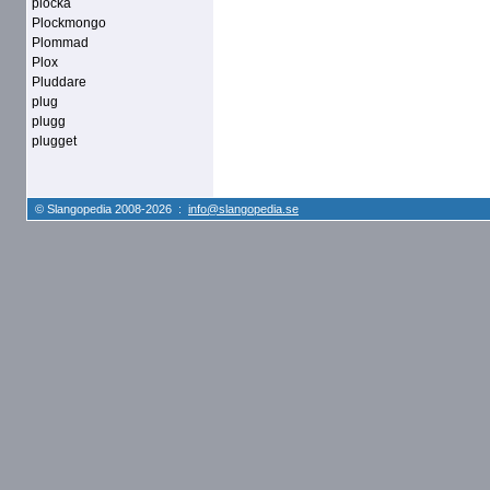
plocka
Plockmongo
Plommad
Plox
Pluddare
plug
plugg
plugget
© Slangopedia 2008-2026 :
info@slangopedia.se