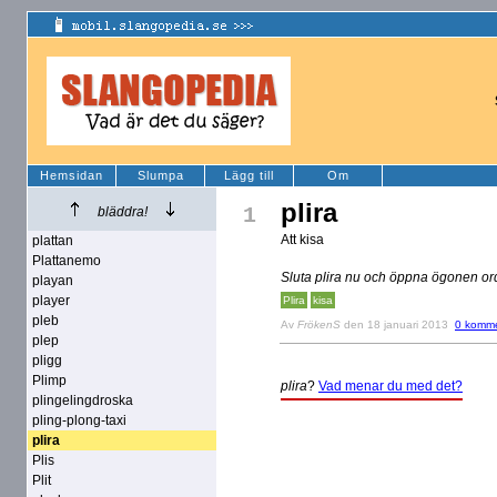
Hemsidan
Slumpa
Lägg till
Om
plira
1
bläddra!
Att kisa
plattan
Plattanemo
Sluta plira nu och öppna ögonen orden
playan
player
Plira
kisa
pleb
Av
FrökenS
den 18 januari 2013
0 komme
plep
pligg
Plimp
plira
?
Vad menar du med det?
plingelingdroska
pling-plong-taxi
plira
Plis
Plit