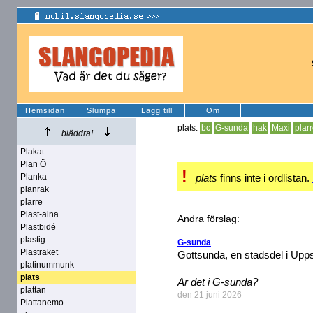
Hemsidan
Slumpa
Lägg till
Om
plats:
bc
G-sunda
hak
Maxi
plar
bläddra!
Plakat
Plan Ö
!
Planka
plats
finns inte i ordlistan.
planrak
plarre
Plast-aina
Andra förslag:
Plastbidé
plastig
G-sunda
Plastraket
Gottsunda, en stadsdel i Uppsal
platinummunk
plats
Är det i G-sunda?
plattan
den 21 juni 2026
Plattanemo