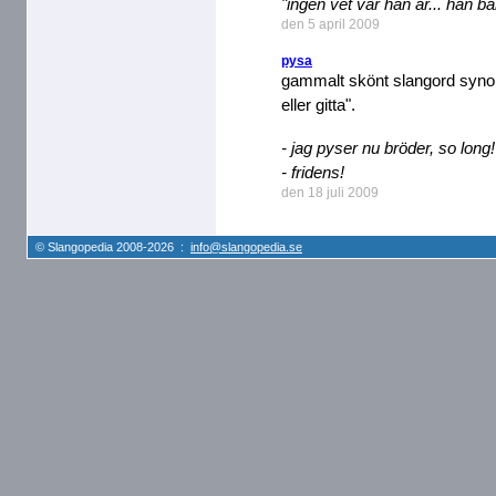
"ingen vet var han är... han ba
den 5 april 2009
pysa
gammalt skönt slangord synon
eller gitta".
- jag pyser nu bröder, so long!
- fridens!
den 18 juli 2009
© Slangopedia 2008-2026 :
info@slangopedia.se