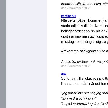
kommer tillbaka runt elvasnåret
den 7 november 2008
kardinalfel
Näst efter påven kommer kard
starkt adjektiv till -fel. Kardn
betingar ordet en viss historik
gjort samma misstag tidigare. 
misstag som många tidigare gjo
Att komma till flygplatsen tio 
Att skrika kvädes ord mot poli
den 8 december 2008
dra
Synonym till sticka, pysa, gitt
Passar som bäst när det har en
"jag pallar inte det här, jag drar
"ska vi dra och käka?"
"hej då mamma, jag drar till s