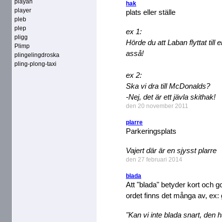
playan
hak
player
plats eller ställe
pleb
plep
ex 1:
pligg
Hörde du att Laban flyttat till 
Plimp
asså!
plingelingdroska
pling-plong-taxi
ex 2:
Ska vi dra till McDonalds?
-Nej, det är ett jävla skithak!
den 20 november 2011
plarre
Parkeringsplats
Vajert där är en sjysst plarre
den 27 februari 2014
blada
Att "blada" betyder kort och go
ordet finns det många av, ex: g
"Kan vi inte blada snart, den 