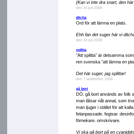
(Kan vi inte dra snart, den här 
den 29 juli 2008
ditcha
Ord för att lämna en plats.
Ehh fan det suger här vi ditch
den 30 juli 2008
splitta
"Att splitta" är detsamma som 
ren svenska "att lämna en pla
Det här suger, jag splittar!
den 7 september 2008
gå bort
DÖ. gå bort används av folk som
man låtsar nåt annat, som tror 
man ljuger i stället för att ka
felanpassade. fegisar. desinf
förnekare. omskrivare.
Vi ska gå bort på en cyaniddri