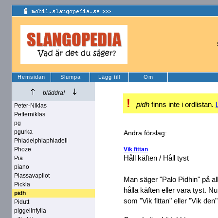
Hemsidan
Slumpa
Lägg till
Om
bläddra!
!
pidh
finns inte i ordlistan.
Peter-Niklas
Petterniklas
pg
pgurka
Andra förslag:
Phiadelphiaphiadell
Phoze
Vik fittan
Håll käften / Håll tyst
Pia
piano
Piassavapilot
Man säger "Palo Pidhin" på al
Pickla
hålla käften eller vara tyst. 
pidh
som "Vik fittan" eller "Vik den"
Pidutt
piggelinfylla