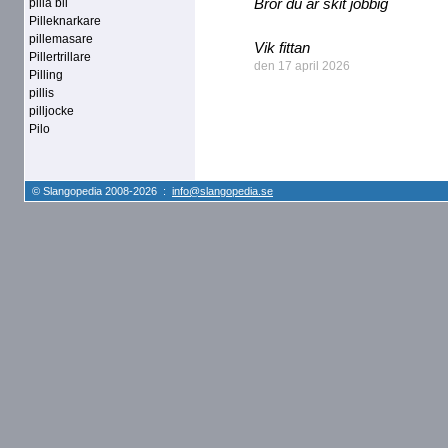
Bror du är skit jobbig
pilla bli
Pilleknarkare
pillemasare
Vik fittan
Pillertrillare
den 17 april 2026
Pilling
pillis
pilljocke
Pilo
© Slangopedia 2008-2026 :
info@slangopedia.se