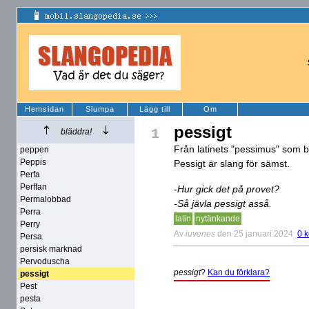
Hemsidan
Slumpa
Lägg till
Om
pessigt
1
bläddra!
Från latinets "pessimus" som b
peppen
Peppis
Pessigt är slang för sämst.
Perfa
Perffan
-Hur gick det på provet?
Permalobbad
-Så jävla pessigt asså.
Perra
latin
nytänkande
Perry
Av
iuvenes
den 25 januari 2024
0 
Persa
persisk marknad
Pervoduscha
pessigt
?
Kan du förklara?
pessigt
Pest
pesta