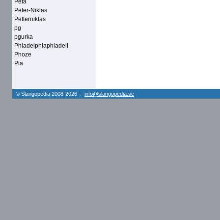
Peta
Peter-Niklas
Petterniklas
pg
pgurka
Phiadelphiaphiadell
Phoze
Pia
© Slangopedia 2008-2026 :
info@slangopedia.se