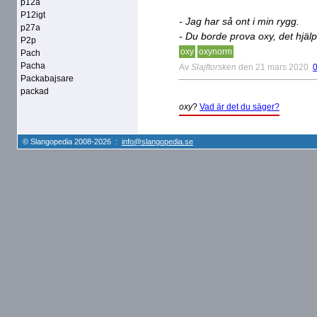
p12a
P12igt
- Jag har så ont i min rygg.
p27a
- Du borde prova oxy, det hjälp
P2p
oxy
oxynorm
Pach
Pacha
Av
Slajftorsken
den 21 mars 2020
Packabajsare
packad
oxy
?
Vad är det du säger?
© Slangopedia 2008-2026 :
info@slangopedia.se