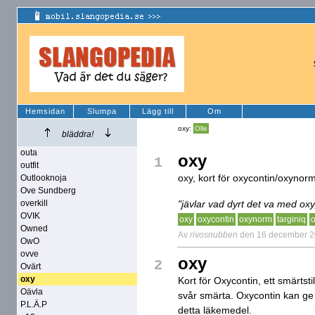
Hemsidan
Slumpa
Lägg till
Om
oxy:
Olle
bläddra!
outa
oxy
1
outfit
oxy, kort för oxycontin/oxynor
Outlooknoja
Ove Sundberg
overkill
"jävlar vad dyrt det va med ox
OVIK
oxy
oxycontin
oxynorm
targiniq
Owned
Av
rivosnubben
den 16 december 
OwO
ovve
oxy
2
Ovärt
oxy
Kort för Oxycontin, ett smärts
Oävla
svår smärta. Oxycontin kan ge e
P.L.Ä.P
detta läkemedel.