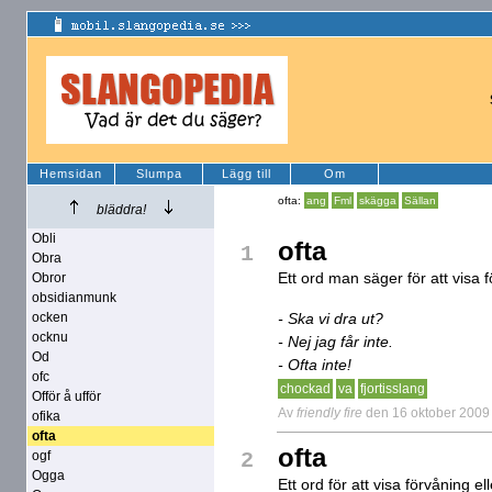
Hemsidan
Slumpa
Lägg till
Om
ofta:
ang
Fml
skägga
Sällan
bläddra!
Obli
ofta
1
Obra
Ett ord man säger för att visa 
Obror
obsidianmunk
ocken
- Ska vi dra ut?
ocknu
- Nej jag får inte.
Od
- Ofta inte!
ofc
chockad
va
fjortisslang
Offör å ufför
Av
friendly fire
den 16 oktober 2009
ofika
ofta
ofta
ogf
2
Ogga
Ett ord för att visa förvåning el