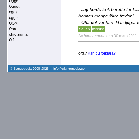
Ogge
Ogget
- Jag hörde Erik berätta för L
oggig
hennes moppe förra fredan!
oggo
- Ofta det var han! Han ljuger
OGM
Oha
Sällan
misstro
ohio sigma
Av
hannapanna
den 30 mars 2011
Oif
ofta
?
Kan du förklara?
© Slangopedia 2008-2026 :
info@slangopedia.se