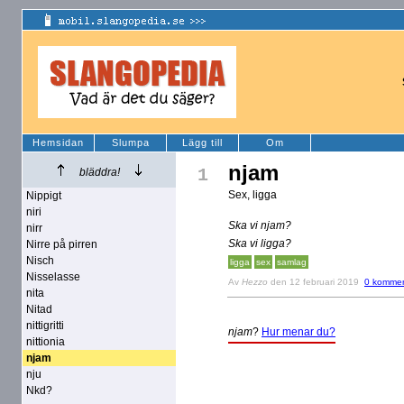
Hemsidan
Slumpa
Lägg till
Om
njam
1
bläddra!
Sex, ligga
Nippigt
niri
Ska vi njam?
nirr
Ska vi ligga?
Nirre på pirren
Nisch
ligga
sex
samlag
Nisselasse
Av
Hezzo
den 12 februari 2019
0 kommen
nita
Nitad
nittigritti
njam
?
Hur menar du?
nittionia
njam
nju
Nkd?