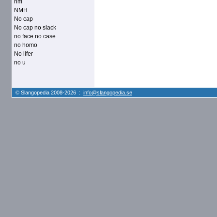
nm
NMH
No cap
No cap no slack
no face no case
no homo
No lifer
no u
© Slangopedia 2008-2026 :
info@slangopedia.se