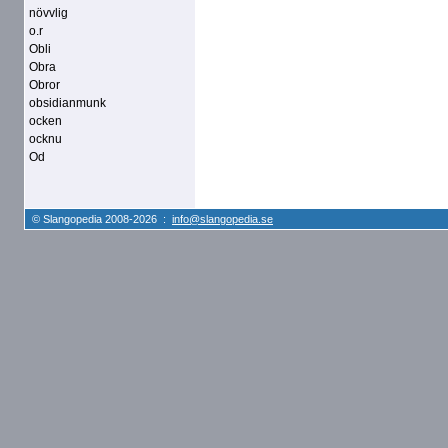
növvlig
o.r
Obli
Obra
Obror
obsidianmunk
ocken
ocknu
Od
© Slangopedia 2008-2026 :
info@slangopedia.se