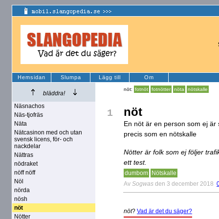
Hemsidan
Slumpa
Lägg till
Om
nöt:
fotnöt
fotnötter
nöta
nötskalle
bläddra!
Näsnachos
nöt
1
Näs-tjofräs
En nöt är en person som ej är s
Näta
Nätcasinon med och utan
precis som en nötskalle
svensk licens, för- och
nackdelar
Nötter är folk som ej följer trafi
Nättras
ett test.
nödraket
nöff nöff
dumbom
Nötskalle
Nöl
Av
Sogwas
den 3 december 2018
nörda
nösh
nöt
nöt
?
Vad är det du säger?
Nötter