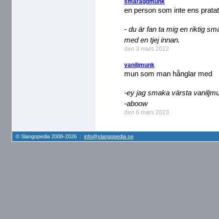
smaragdmunk
en person som inte ens prata
- du är fan ta mig en riktig s
med en tjej innan.
den 3 mars 2022
vaniljmunk
mun som man hånglar med
-ey jag smaka värsta vaniljm
-aboow
den 6 mars 2023
© Slangopedia 2008-2026 :
info@slangopedia.se