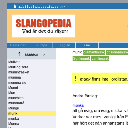
Hemsidan
Slumpa
Lägg till
Om
munk:
diamantmunk
obsidianmun
bläddra!
Sunkmunk
vaniljmunk
Mullvad
Multilogisera
muminträsket
!
mumma
munk
finns inte i ordlistan
mumma sig
Mumri
Mun
Andra förslag:
munchies
mundiarré
munka
Mungri
att gå iväg, dra iväg, sticka iv
munk
Verkar var mest vanligt från 
munka
har hört det nån annanstans lä
Munna