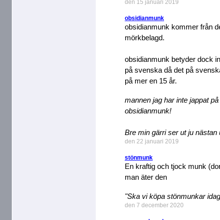
den 15 januari 2019
obsidianmunk
obsidianmunk kommer från det
mörkbelagd.
obsidianmunk betyder dock i
på svenska då det på svenska
på mer en 15 år.
mannen jag har inte jappat på f
obsidianmunk!
Bre min gärri ser ut ju nästa
den 22 januari 2019
stönmunk
En kraftig och tjock munk (do
man äter den
"Ska vi köpa stönmunkar idag
den 7 december 2020