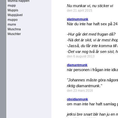
Munna nappen
Nu munkar vi, nu sticker vi
mupp
Muppis
den 21 april 2015
Muppjävel
platinummunk
muppo
När du inte har haft sex på 2
murre
Muschna
-Hur går det med frugan då?
Muschter
-Nä det är skit, vi är mest iho
-Jasså, du får inte komma till
-Det var nog två år sen sist, 
den 6 augusti 2013
diamantmunk
när personen i frågan inte idk
"Johannes måste göra någonting
riktig diamantmunk."
den 23 mars 2016
obsidianmunk
om man inte har haft samlag 
jetksi bre snart blir han ju e