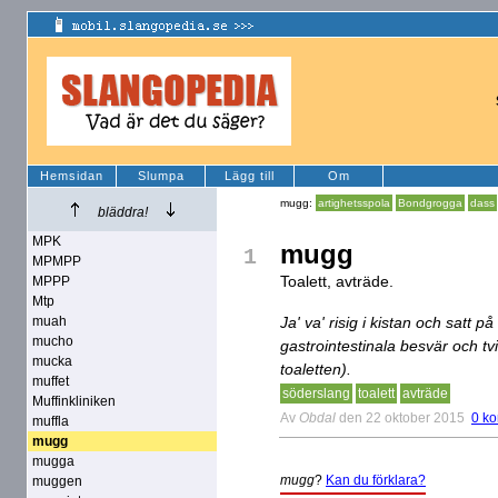
Hemsidan
Slumpa
Lägg till
Om
mugg:
artighetsspola
Bondgrogga
dass
bläddra!
MPK
mugg
1
MPMPP
Toalett, avträde.
MPPP
Mtp
muah
Ja' va' risig i kistan och satt 
mucho
gastrointestinala besvär och t
mucka
toaletten).
muffet
söderslang
toalett
avträde
Muffinkliniken
Av
Obdal
den 22 oktober 2015
0 k
muffla
mugg
mugga
mugg
?
Kan du förklara?
muggen