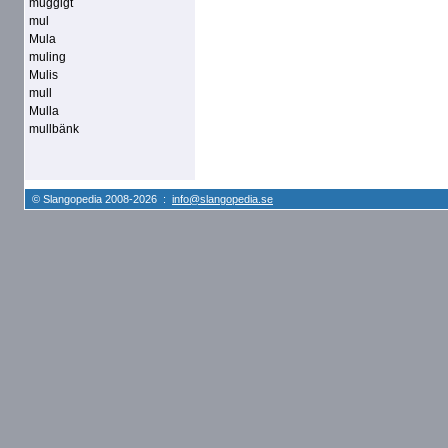
muggigt
mul
Mula
muling
Mulis
mull
Mulla
mullbänk
© Slangopedia 2008-2026 :
info@slangopedia.se