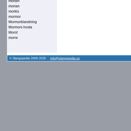
mordin
morian
morkis
mormor
Mormorblandning
Mormors hosta
Morot
morre
© Slangopedia 2008-2026 :
info@slangopedia.se