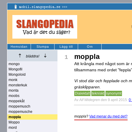
Hemsidan
Slumpa
Lägg till
Om
moppla
1
bläddra!
Att krångla med något som är m
mongo
Mongofil
tillsammans med ordet "feppla"
Mongoloid
monk
Vi stod där och fepplade och m
monsterkuk
gräsklipparen.
monta
Dialektalt
tekniskt
synonymt
moobs
Av
Alf Widegren
den 9 april 2015
0
moppekåt
moppemusch
moppemusche
moppla
?
Vad menar du med det?
moppla
Moppo
mord