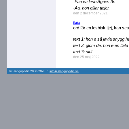
-Fan va lesb Agnes är.
-Aa, hon gillar tjejer.
den 2 december 2021
flata
ord för en lesbisk tjej, kan 
text 1: hon e så jävla snygg
text 2: glöm de, hon e en flata
text 3: skit
den 25 maj 2022
© Slangopedia 2008-2026 :
info@slangopedia.se