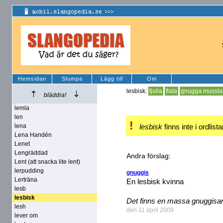
Hemsidan
Slumpa
Lägg till
Om
lesbisk:
fjolla
flata
gnugga mussla
bläddra!
lemla
len
!
lena
lesbisk
finns inte i ordlist
Lena Handén
Lenet
Lengräddad
Andra förslag:
Lent (att snacka lite lent)
lerpudding
gnuggis
Lerträna
En lesbisk kvinna
lesb
lesbisk
Det finns en massa gnuggisar 
lesh
den 11 april 2009
lever om