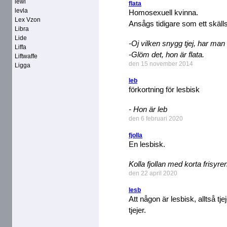
lewl
flata
levla
Homosexuell kvinna.
Lex Vzon
Ansågs tidigare som ett skäll
Libra
Lide
-Oj vilken snygg tjej, har man
Liffa
-Glöm det, hon är flata.
Liftwaffe
den 15 november 2014
Ligga
leb
förkortning för lesbisk
- Hon är leb
den 6 februari 2020
fjolla
En lesbisk.
Kolla fjollan med korta frisyren
den 22 april 2020
lesb
Att någon är lesbisk, alltså tje
tjejer.