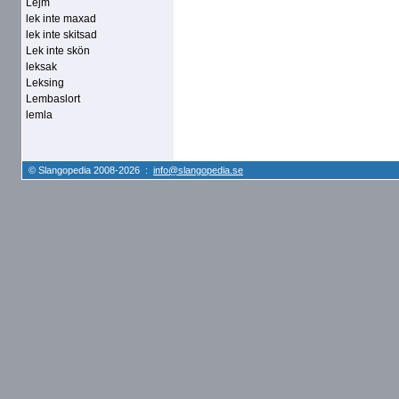
Lejm
lek inte maxad
lek inte skitsad
Lek inte skön
leksak
Leksing
Lembaslort
lemla
© Slangopedia 2008-2026 :
info@slangopedia.se