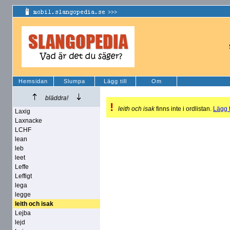
Hemsidan
Slumpa
Lägg till
Om
bläddra!
!
leith och isak
finns inte i ordlistan.
Lägg t
Laxig
Laxnacke
LCHF
lean
leb
leet
Leffe
Leffigt
lega
legge
leith och isak
Lejba
lejd