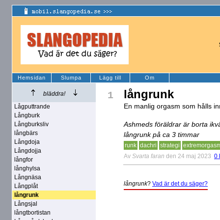
Hemsidan
Slumpa
Lägg till
Om
långrunk
1
bläddra!
En manlig orgasm som hålls in
Lågputtrande
Långburk
Ashmeds föräldrar är borta ikv
Långburksliv
långbärs
långrunk på ca 3 timmar
Långdoja
runk
dachri
strategi
extremorgas
Långdojja
Av
Svarta faran
den 24 maj 2023
0
långfor
långhylsa
Långnäsa
långrunk
?
Vad är det du säger?
Långplåt
långrunk
Långsjal
långtbortistan