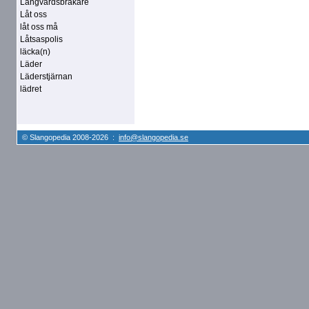
Långvårdsbrakare
Låt oss
låt oss må
Låtsaspolis
läcka(n)
Läder
Läderstjärnan
lädret
© Slangopedia 2008-2026 :
info@slangopedia.se