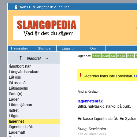
Hemsidan
Slumpa
Lägg till
Om
lägenhet:
barre
kvart
lya
lägga
lägis
bläddra!
långtbortistan
Långvårdsbrakare
!
lägenhet
finns inte i ordlistan.
Lä
Låt oss
låt oss må
Låtsaspolis
Andra förslag:
läcka(n)
Läder
lägenhetsbråk
Läderstjärnan
Billig, halvtaskig starköl på burk.
lädret
Lägda
En kasse lägenhetsbråk: En Systeme
lägenhet
lägenhetsbråk
Kung, Stockholm
Lägerhaff
den 22 januari 2014