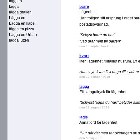
lägg en
lägga
barre
Lägenhet.
lägga drallen
Lägga en
Har troligen sitt ursprung i ordet b
Lägga en kabel
bostadsbyggnad.
lägga en pizza
Lägga en Urban
"Schyst barre du har"
lägga lutten
"Jag drar hem till barren"
den 13 september 2008
kvart
liten lägenhet, tillfälligt husrum. Et
Hans nya kvart fick duga tills vidare.
den 12 oktober 2010
lägga
Ett slanguttryck för lägenhet.
"Schysst lägga du har!" betyder allts
den 11 augusti 2021
lägis
Annat ord för lägenhet
"Hur går det med renoveringen av d
den 5 maj 2022