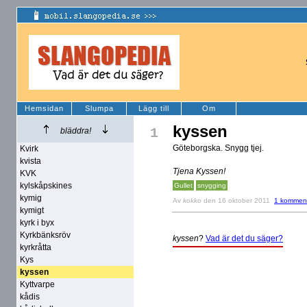
Hemsidan
Slumpa
Lägg till
Om
kyssen
1
bläddra!
Göteborgska. Snygg tjej.
Kvirk
kvista
Tjena Kyssen!
KVK
kylskåpskines
Gullet
snygging
kymig
Av
kokko
den 16 oktober 2011
1 komment
kymigt
kyrk i byx
Kyrkbänksröv
kyssen
?
Vad är det du säger?
kyrkråtta
Kys
kyssen
Kyttvarpe
kådis