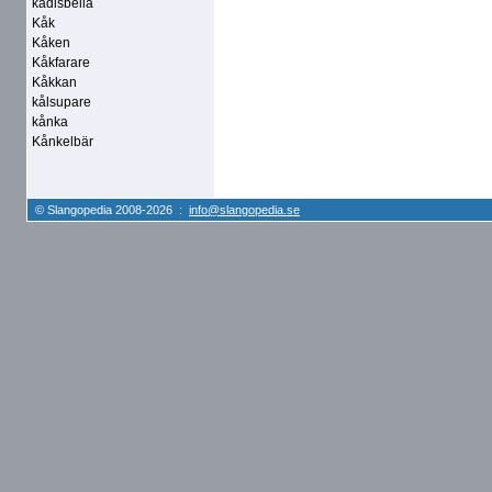
kådisbella
Kåk
Kåken
Kåkfarare
Kåkkan
kålsupare
kånka
Kånkelbär
© Slangopedia 2008-2026 :
info@slangopedia.se