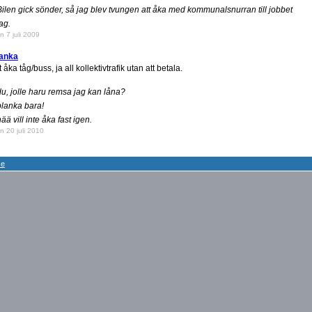
Bilen gick sönder, så jag blev tvungen att åka med kommunalsnurran till jobbet
ag.
n 7 juli 2009
lanka
t åka tåg/buss, ja all kollektivtrafik utan att betala.
du, jolle haru remsa jag kan låna?
planka bara!
nää vill inte åka fast igen.
n 20 juli 2010
se