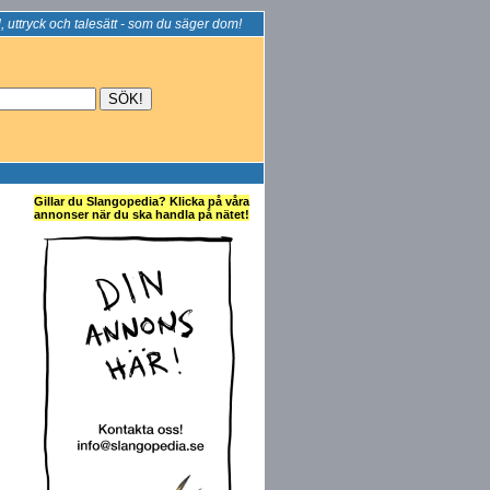
, uttryck och talesätt - som du säger dom!
Gillar du Slangopedia? Klicka på våra
annonser när du ska handla på nätet!