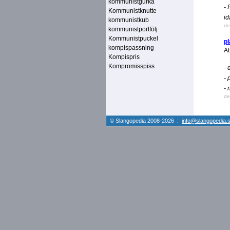
kommunistgurka
- 
Kommunistknutte
id
kommunistkub
de
kommunistportfölj
Kommunistpuckel
p
kompispassning
At
Kompispris
Kompromisspiss
- 
- 
- 
de
© Slangopedia 2008-2026 :
info@slangopedia.