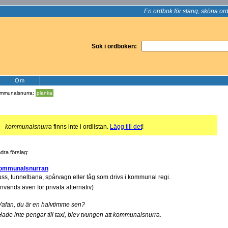
En ordbok för slang, sköna ord
Sök i ordboken:
Om
mmunalsnurra:
planka
!
kommunalsnurra
finns inte i ordlistan.
Lägg till det
!
dra förslag:
ommunalsnurran
ss, tunnelbana, spårvagn eller tåg som drivs i kommunal regi.
nvänds även för privata alternativ)
Vafan, du är en halvtimme sen?
Hade inte pengar till taxi, blev tvungen att kommunalsnurra.