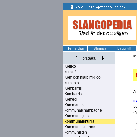
Hemsidan
Slumpa
Lägg till
ko
bläddra!
Kollikoll
kom då
Kom och hjälp mig dö
kombala
Kombarris
An
Kombarris.
Komedi
K
Kommando
Bu
kommunalchampagne
(A
Kommunaljuice
kommunalsnurra
- 
Kommunalsnurran
- 
kommunisten