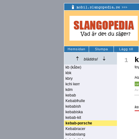
Hemsidan
Slumpa
Lägg till
k
1
bläddra!
to
kb (kåbe)
kbk
Ha
kbry
kchi kerr
ce
kdm
A
kebab
Kebabfrulle
kebabish
ke
kebabiska
kebab-kit
kebab-porsche
Kebabracer
kebabslang