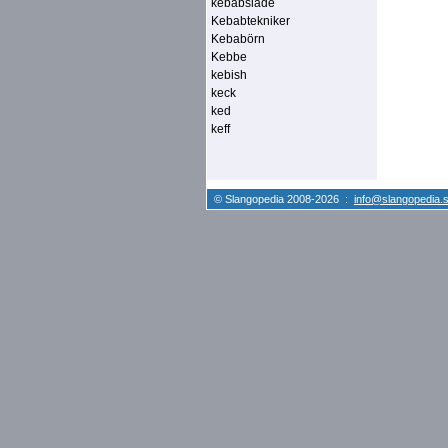
kebabsläde
Kebabtekniker
Kebabörn
Kebbe
kebish
keck
ked
keff
© Slangopedia 2008-2026 :
info@slangopedia.