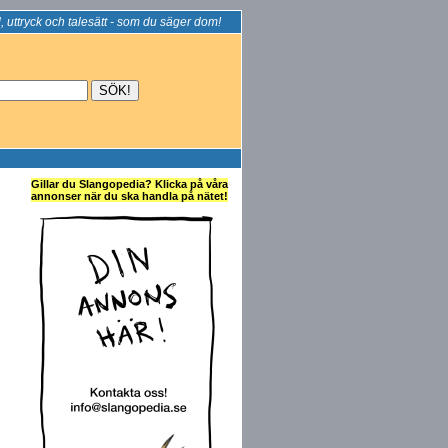
, uttryck och talesätt - som du säger dom!
Gillar du Slangopedia? Klicka på våra
annonser när du ska handla på nätet!