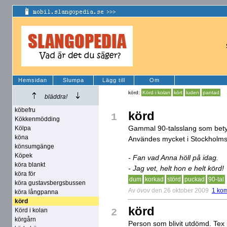
Hemsidan
Slumpa
Lägg till
Om
körd:
Körd i kolan
kört
luden
pantad
bläddra!
köbefru
körd
1
Kökkenmödding
Gammal 90-talsslang som betyd
Kölpa
köna
Användes mycket i Stockholmso
könsumgänge
Köpek
- Fan vad Anna höll på idag.
köra blankt
- Jag vet, helt hon e helt körd!
köra för
dum
korkad
störd
puckad
90-tal
köra gustavsbergsbussen
Av
övov
den 26 oktober 2009
1 ko
köra långpanna
körd
körd
Körd i kolan
2
körgårn
Person som blivit utdömd. Tex po