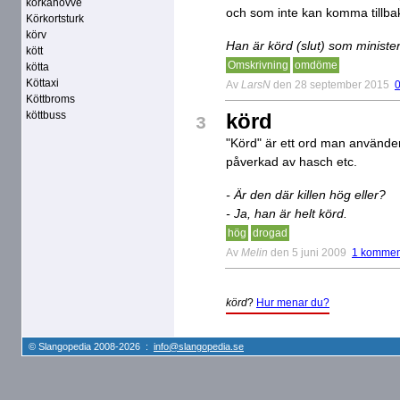
körkahövve
och som inte kan komma tillbak
Körkortsturk
körv
Han är körd (slut) som minister
kött
Omskrivning
omdöme
kötta
Köttaxi
Av
LarsN
den 28 september 2015
Köttbroms
köttbuss
körd
3
"Körd" är ett ord man använd
påverkad av hasch etc.
- Är den där killen hög eller?
- Ja, han är helt körd.
hög
drogad
Av
Melin
den 5 juni 2009
1 kommen
körd
?
Hur menar du?
© Slangopedia 2008-2026 :
info@slangopedia.se