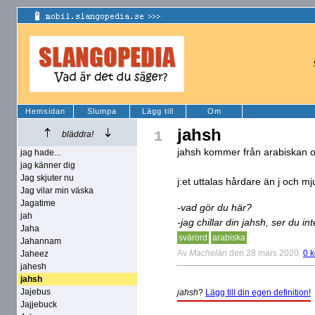
Hemsidan
Slumpa
Lägg till
Om
jahsh
1
bläddra!
jahsh kommer från arabiskan o
jag hade...
jag känner dig
Jag skjuter nu
j:et uttalas hårdare än j och m
Jag vilar min väska
Jagatime
-vad gör du här?
jah
-jag chillar din jahsh, ser du int
Jaha
svärord
arabiska
Jahannam
Av
Machelän
den 28 mars 2020
0 
Jaheez
jahesh
jahsh
Jajebus
jahsh
?
Lägg till din egen definition!
Jajjebuck