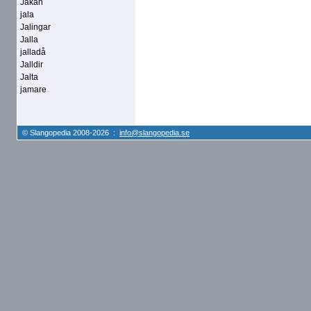
Jakan
jala
Jalingar
Jalla
jalladå
Jalldir
Jalta
jamare
© Slangopedia 2008-2026 :
info@slangopedia.se