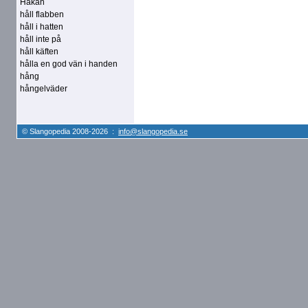
Håkan
håll flabben
håll i hatten
håll inte på
håll käften
hålla en god vän i handen
hång
hångelväder
© Slangopedia 2008-2026 :
info@slangopedia.se