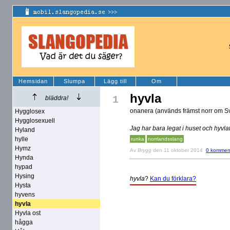
Hemsidan
Slumpa
Lägg till
Om
hyvla
1
bläddra!
onanera (används främst norr om S
Hygglosex
Hygglosexuell
Jag har bara legat i huset och hyvla
Hyland
hylle
runka
norrlandsslang
Hymz
Av
Brygg
den 11 oktober 2014
0 kommen
Hynda
hypad
Hysing
hyvla
?
Kan du förklara?
Hysta
hyvens
hyvla
Hyvla ost
hågga