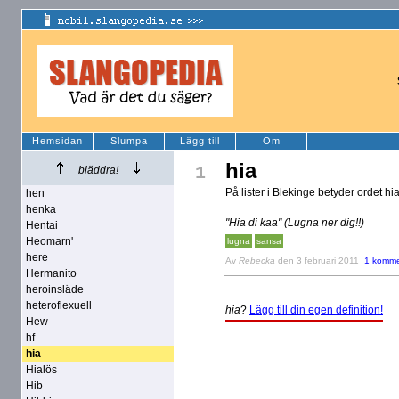
Hemsidan
Slumpa
Lägg till
Om
hia
1
bläddra!
På lister i Blekinge betyder ordet hi
hen
henka
"Hia di kaa" (Lugna ner dig!!)
Hentai
Heomarn'
lugna
sansa
here
Av
Rebecka
den 3 februari 2011
1 komme
Hermanito
heroinsläde
heteroflexuell
hia
?
Lägg till din egen definition!
Hew
hf
hia
Hialös
Hib