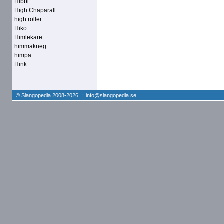
Hibbi
High Chaparall
high roller
Hiko
Himlekare
himmakneg
himpa
Hink
© Slangopedia 2008-2026 :
info@slangopedia.se