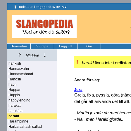
Hemsidan
Slumpa
Lägg till
Om
bläddra!
!
harald
finns inte i ordlista
hankish
Hannasvahn
Hannasvahnad
Hanosh
Andra förslag:
haon
Happar
Joxa
Greja, fixa, pyssla, göra (någ
Happis
happy ending
det går att använda det till allt.
harakat
harakäta
- Martin joxade du med henne
harald
- Nä.. men Harald gjorde..
Harampinne
Harbarashäsh sallad