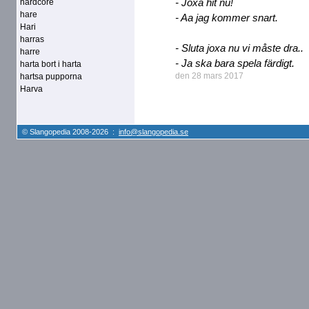
- Joxa hit nu!
hardcore
hare
- Aa jag kommer snart.
Hari
harras
- Sluta joxa nu vi måste dra..
harre
- Ja ska bara spela färdigt.
harta bort i harta
den 28 mars 2017
hartsa pupporna
Harva
© Slangopedia 2008-2026 :
info@slangopedia.se