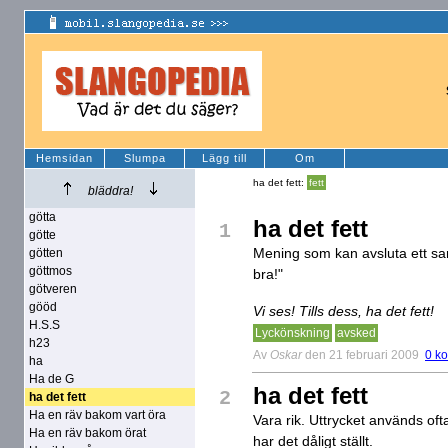
Hemsidan
Slumpa
Lägg till
Om
ha det fett:
fett
bläddra!
götta
ha det fett
1
götte
Mening som kan avsluta ett sa
götten
göttmos
bra!"
götveren
gööd
Vi ses! Tills dess, ha det fett!
H.S.S
Lyckönskning
avsked
h23
Av
Oskar
den 21 februari 2009
0 k
ha
Ha de G
ha det fett
2
ha det fett
Ha en räv bakom vart öra
Vara rik. Uttrycket används of
Ha en räv bakom örat
har det dåligt ställt.