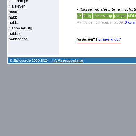
Ha ribba på
Ha sleven
- Klasse har det inte fett nufö
haade
rik
fattig
söderslang
pengar
ståla
habb
Av
Yfo
den 14 februari 2009
0 kom
habba
Habba ner sig
habbad
habbagass
ha det fett
?
Hur menar du?
© Slangopedia 2008-2026 :
info@slangopedia.se