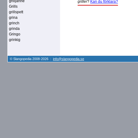
grilljanne
griller
?
Kan du förklara?
Grills
grillspett
grina
grinch
grinda
Gringo
grinkig
© Slangopedia 2008-2026 :
info@slangopedia.se