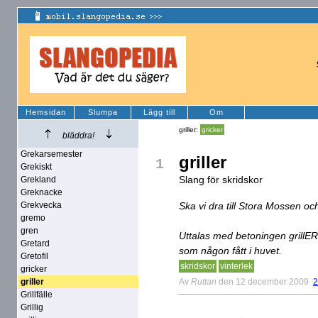
Hemsidan
Slumpa
Lägg till
Om
griller:
gricker
bläddra!
Grekarsemester
griller
1
Grekiskt
Slang för skridskor
Grekland
Greknacke
Grekvecka
Ska vi dra till Stora Mossen och
gremo
gren
Uttalas med betoningen grillE
Gretard
som någon fått i huvet.
Gretofil
skridskor
vinterlek
gricker
Av
Ruttan
den 12 december 2009
2
griller
Grillfälle
Grillig