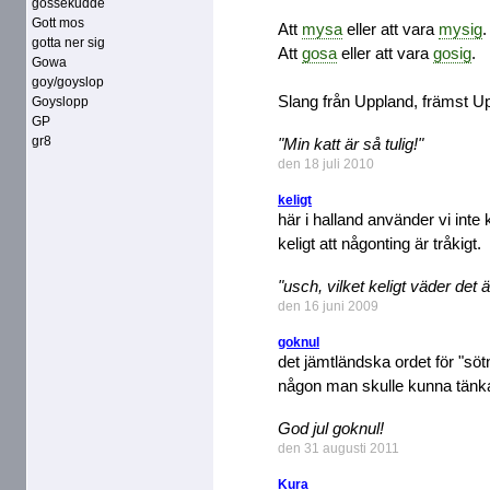
gossekudde
Gott mos
Att
mysa
eller att vara
mysig
.
gotta ner sig
Att
gosa
eller att vara
gosig
.
Gowa
goy/goyslop
Slang från Uppland, främst U
Goyslopp
GP
gr8
"Min katt är så tulig!"
den 18 juli 2010
keligt
här i halland använder vi inte 
keligt att någonting är tråkigt.
"usch, vilket keligt väder det ä
den 16 juni 2009
goknul
det jämtländska ordet för "sötno
någon man skulle kunna tänka 
God jul goknul!
den 31 augusti 2011
Kura