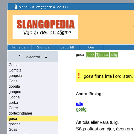
Hemsidan
Slumpa
Lägg till
Om
gosa:
gozz
Tjomsa
tulig
bläddra!
Goma
Gompiz
!
gongsta
gosa
finns inte i ordlistan.
Gonz
googla
googoo
Andra förslag:
Goona
gorka
tulig
Gorre
gosig
gortexindianer
gosa
Att tula eller vara tulig.
goscha
Sägs oftast om djur, även om
Goss