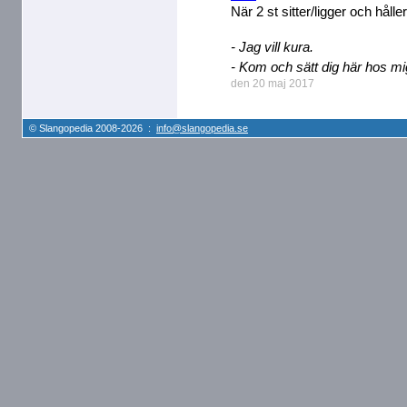
När 2 st sitter/ligger och hål
- Jag vill kura.
- Kom och sätt dig här hos mi
den 20 maj 2017
© Slangopedia 2008-2026 :
info@slangopedia.se