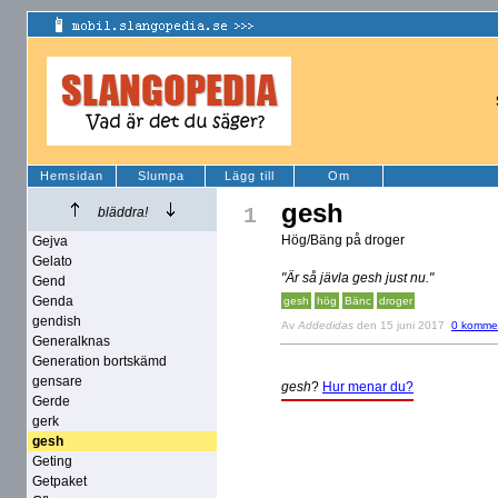
Hemsidan
Slumpa
Lägg till
Om
gesh
1
bläddra!
Hög/Bäng på droger
Gejva
Gelato
"Är så jävla gesh just nu."
Gend
Genda
gesh
hög
Bänc
droger
gendish
Av
Addedidas
den 15 juni 2017
0 komme
Generalknas
Generation bortskämd
gensare
gesh
?
Hur menar du?
Gerde
gerk
gesh
Geting
Getpaket