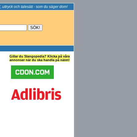
, uttryck och talesätt - som du säger dom!
Gillar du Slangopedia? Klicka på våra
annonser när du ska handla på nätet!