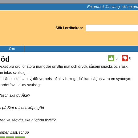
En ordbok för slang, sköna ord
Sök i ordboken:
Om
göd
3
0
cket bra ord för stora mängder onyttig mat och dryck, såsom snacks och läsk,
m intas svulstigt.
öd' är ett substantiv, där verbets infinitivform 'göda', kan sägas vara en synonym
ll ordet 'svulla' av svulstig.
Vasch ska du Åke?
In på Stat-o-il och köpa göd
Men va säg du, ska ni göda ikväll?
Jomenvisst, schup