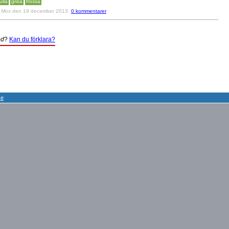
ulla
grisa
frossa
v
Mox
den 19 december 2013
0 kommentarer
öd
?
Kan du förklara?
se