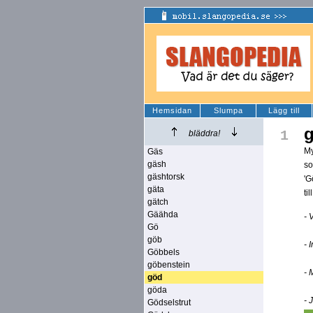
Hemsidan
Slumpa
Lägg till
1
bläddra!
My
Gäs
gäsh
so
gäshtorsk
'G
gäta
ti
gätch
Gäähda
- 
Gö
göb
- 
Göbbels
göbenstein
- 
göd
göda
- 
Gödselstrut