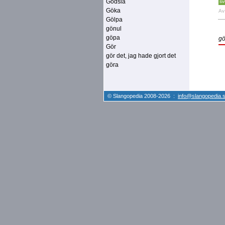
Gödsla
sv
Göka
A
Gölpa
gönul
göpa
g
Gör
gör det, jag hade gjort det
göra
© Slangopedia 2008-2026 :
info@slangopedia.