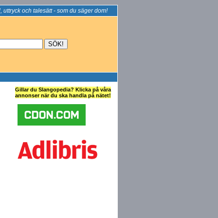
, uttryck och talesätt - som du säger dom!
Gillar du Slangopedia? Klicka på våra
annonser när du ska handla på nätet!