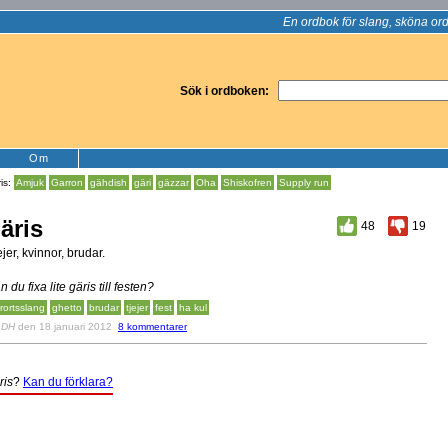
En ordbok för slang, sköna ord
Sök i ordboken:
Om
is:
Amjuk
Garron
gähdish
gäri
gäzzar
Oha
Shiskofren
Supply run
äris
48
19
ejer, kvinnor, brudar.
n du fixa lite gäris till festen?
rortsslang
ghetto
brudar
tjejer
fest
ha kul
v
DH
den 18 januari 2012
8 kommentarer
ris
?
Kan du förklara?