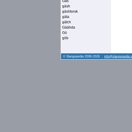
Gäs
gäsh
gäshtorsk
gäta
gätch
Gäähda
Gö
göb
© Slangopedia 2008-2026 :
info@slangopedia.