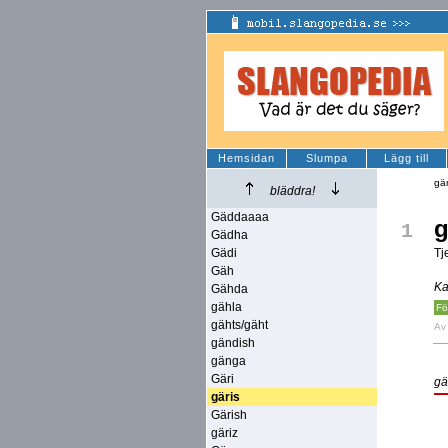
Hemsidan
Slumpa
Lägg till
gär
bläddra!
Gäddaaaa
g
1
Gädha
Gädi
Tj
Gäh
Ka
Gähda
gähla
Fö
gähts/gäht
A
gändish
gänga
Gäri
gä
gäris
Gärish
gäriz