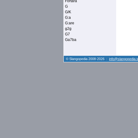
Förtära
G
G/K
G:a
G:are
g2g
G7
Ga7ba
© Slangopedia 2008-2026 :
info@slangopedia.