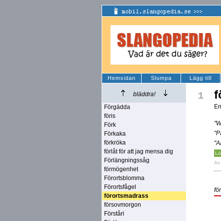
Hemsidan
Slumpa
Lägg till
f
1
bläddra!
En
Förgädda
föris
"W
Förk
"P
Förkaka
förkröka
"A
förlåt för att jag mensa dig
Lö
Förlängningssåg
A
förmögenhet
Förortsblomma
Förortsfågel
fö
förortsmadrass
försovmorgon
Förståri