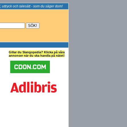
, uttryck och talesätt - som du säger dom!
Gillar du Slangopedia? Klicka på våra
annonser när du ska handla på nätet!