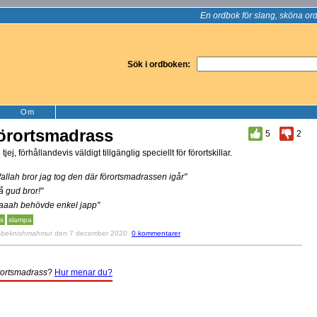
En ordbok för slang, sköna ord
Sök i ordboken:
Om
örortsmadrass
5
2
 tjej, förhållandevis väldigt tillgänglig speciellt för förortskillar.
allah bror jag tog den där förortsmadrassen igår"
å gud bror!"
aaah behövde enkel japp"
s
slampa
v
beknishmahmut
den 7 december 2020
0 kommentarer
rortsmadrass
?
Hur menar du?