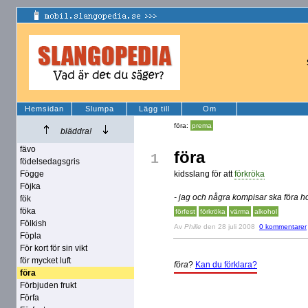
Hemsidan
Slumpa
Lägg till
Om
föra:
prema
bläddra!
fävo
föra
1
födelsedagsgris
Fögge
kidsslang för att
förkröka
Föjka
- jag och några kompisar ska föra h
fök
föka
förfest
förkröka
värma
alkohol
Fölkish
Av
Phille
den 28 juli 2008
0 kommentarer
Föpla
För kort för sin vikt
för mycket luft
föra
?
Kan du förklara?
föra
Förbjuden frukt
Förfa