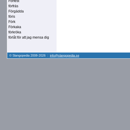
Förfest
förfräs
Förgädda
föris
Förk
Förkaka
förkröka
förlåt för att jag mensa dig
© Slangopedia 2008-2026 :
info@slangopedia.se