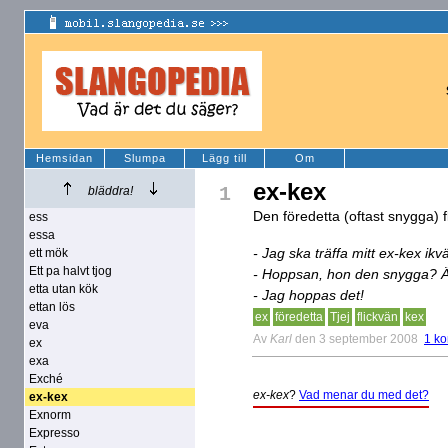
Hemsidan
Slumpa
Lägg till
Om
ex-kex
1
bläddra!
Den föredetta (oftast snygga) 
ess
essa
- Jag ska träffa mitt ex-kex ikvä
ett mök
Ett pa halvt tjog
- Hoppsan, hon den snygga? Är d
etta utan kök
- Jag hoppas det!
ettan lös
ex
föredetta
Tjej
flickvän
kex
eva
Av
Karl
den 3 september 2008
1 k
ex
exa
Exché
ex-kex
?
Vad menar du med det?
ex-kex
Exnorm
Expresso