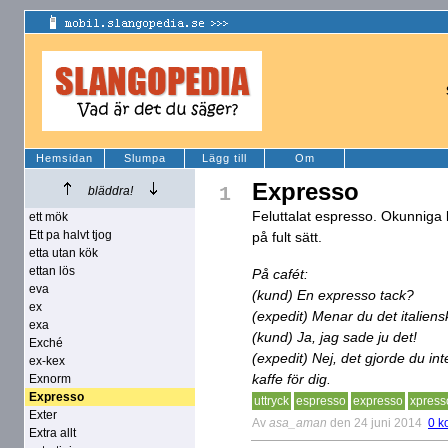
Hemsidan
Slumpa
Lägg till
Om
Expresso
1
bläddra!
Feluttalat espresso. Okunniga k
ett mök
Ett pa halvt tjog
på fult sätt.
etta utan kök
ettan lös
På cafét:
eva
(kund) En expresso tack?
ex
(expedit) Menar du det italien
exa
(kund) Ja, jag sade ju det!
Exché
(expedit) Nej, det gjorde du inte
ex-kex
kaffe för dig.
Exnorm
Expresso
uttryck
espresso
expresso
xpress
Exter
Av
asa_aman
den 24 juni 2014
0 k
Extra allt