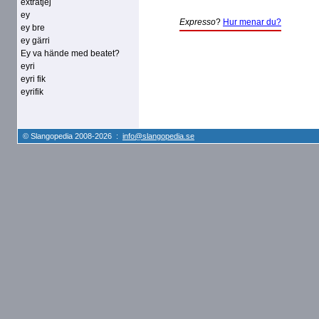
extratjej
ey
Expresso
?
Hur menar du?
ey bre
ey gärri
Ey va hände med beatet?
eyri
eyri fik
eyrifik
© Slangopedia 2008-2026 :
info@slangopedia.se