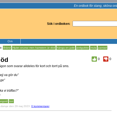
En ordbok för slang, sköna ord
Sök i ordboken:
Om
d:
Bränd
Hjulet snurrar men hamstern är död
hänga en jude
jordgubbe
mula
pantad
död
0
0
gon som svarar alldeles för kort och torrt på sms.
ejj va gör du”
nge”
ka vi träffas?”
”
angord
torr
v
danqe
den 29 maj 2023
0 kommentarer