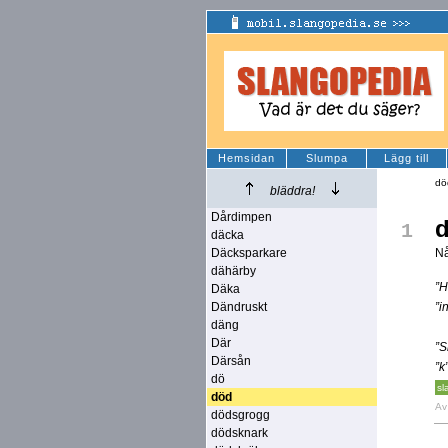
Hemsidan
Slumpa
Lägg till
dö
bläddra!
Dårdimpen
1
däcka
Däcksparkare
Nå
dähärby
”H
Däka
Dändruskt
”i
däng
Där
”S
Därsån
”k
dö
sl
död
A
dödsgrogg
dödsknark