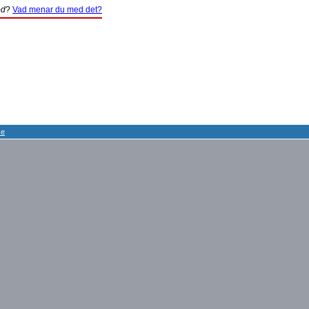
öd
?
Vad menar du med det?
se