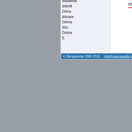
dödskrök
d
dökött
Döna
dönare
Dörna
döz
Dööra
E
© Slangopedia 2008-2026 :
info@slangopedia.