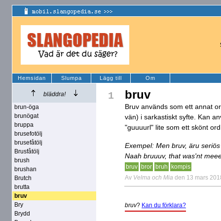
Hemsidan
Slumpa
Lägg till
Om
bruv
1
bläddra!
Bruv används som ett annat ord
brun-öga
brunögat
vän) i sarkastiskt syfte. Kan 
bruppa
"guuuurl" lite som ett skönt ord
brusefotölj
brusefåtölj
Exempel: Men bruv, äru seriös 
Brusfåtölj
Naah bruuuv, that was'nt meee
brush
bruv
bror
bruh
kompis
brushan
Av
Velma och Mia
den 13 mars 201
Brutch
brutta
bruv
Bry
bruv
?
Kan du förklara?
Brydd