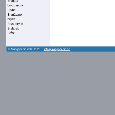
Bryggla
bryggsegla
Bryna
Brynäsare
brysh
Bryshbrysh
Bryta sig
Bråte
© Slangopedia 2008-2026 :
info@slangopedia.se