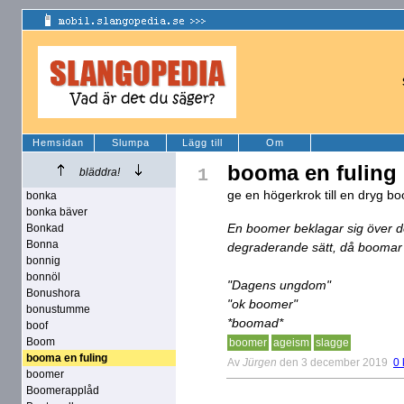
Hemsidan
Slumpa
Lägg till
Om
booma en fuling
1
bläddra!
ge en högerkrok till en dryg b
bonka
bonka bäver
En boomer beklagar sig över d
Bonkad
Bonna
degraderande sätt, då boomar 
bonnig
bonnöl
"Dagens ungdom"
Bonushora
"ok boomer"
bonustumme
*boomad*
boof
Boom
boomer
ageism
slagge
booma en fuling
Av
Jürgen
den 3 december 2019
0
boomer
Boomerapplåd