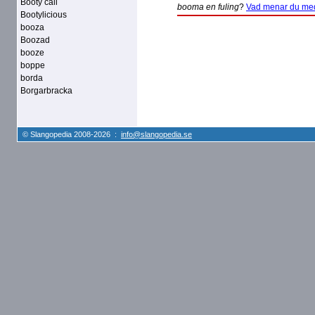
Booty call
booma en fuling
?
Vad menar du me
Bootylicious
booza
Boozad
booze
boppe
borda
Borgarbracka
© Slangopedia 2008-2026 :
info@slangopedia.se