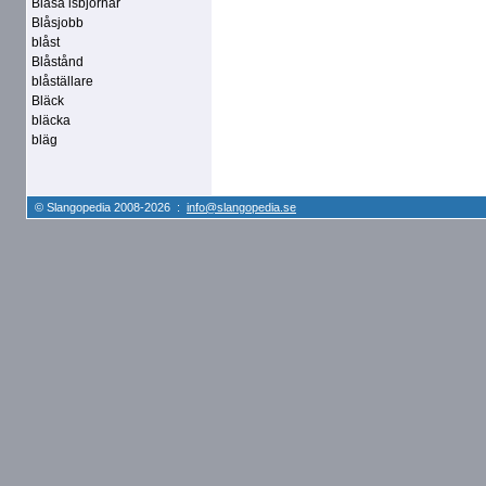
Blåsa isbjörnar
Blåsjobb
blåst
Blåstånd
blåställare
Bläck
bläcka
bläg
© Slangopedia 2008-2026 :
info@slangopedia.se