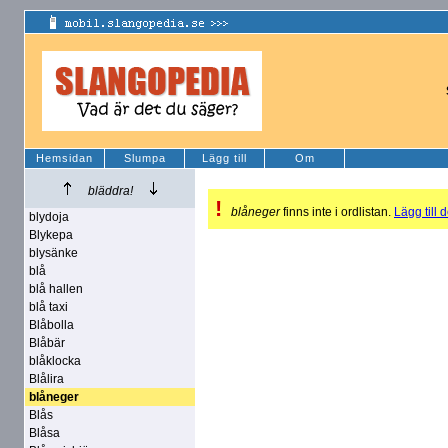
Hemsidan
Slumpa
Lägg till
Om
bläddra!
!
blåneger
finns inte i ordlistan.
Lägg till d
blydoja
Blykepa
blysänke
blå
blå hallen
blå taxi
Blåbolla
Blåbär
blåklocka
Blålira
blåneger
Blås
Blåsa